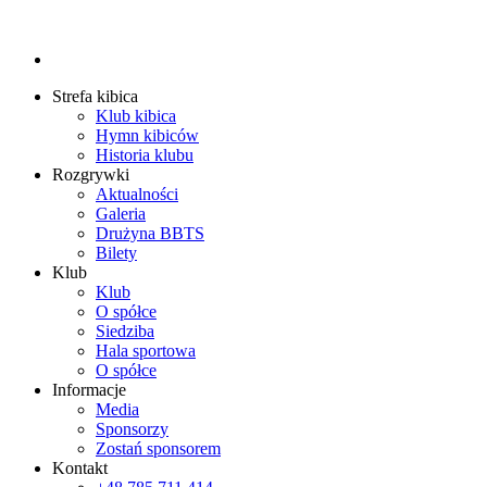
Strefa kibica
Klub kibica
Hymn kibiców
Historia klubu
Rozgrywki
Aktualności
Galeria
Drużyna BBTS
Bilety
Klub
Klub
O spółce
Siedziba
Hala sportowa
O spółce
Informacje
Media
Sponsorzy
Zostań sponsorem
Kontakt