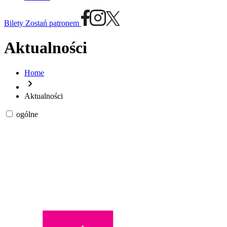
Bilety
Zostań patronem
Aktualności
Home
chevron_right
Aktualności
ogólne