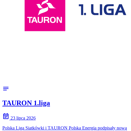
notes
TAURON 1.liga
event_note
23 lipca 2026
Polska Liga Siatkówki i TAURON Polska Energia podpisały nową