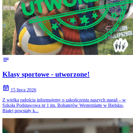
notes
Klasy sportowe - utworzone!
event_note
15 lipca 2026
Z wielką radością informujemy o zakończeniu naszych starań – w
Szkoła Podstawowa nr 1 im. Bohaterów Westerplatte w Bielsku-
Białej powstały k...