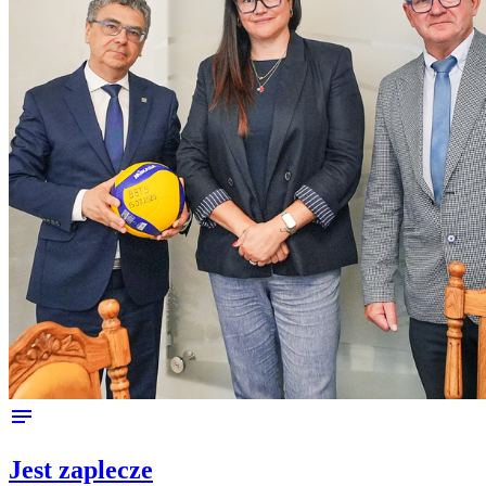
notes
Jest zaplecze