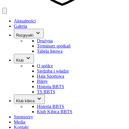
Aktualności
Galeria
keyboard_arrow_down
Rozgrywki
Drużyna
Terminarz spotkań
Tabela ligowa
keyboard_arrow_down
Klub
O spółce
Siedziba i władze
Hala Sportowa
Bilety
Historia BBTS
TS BBTS
keyboard_arrow_down
Klub kibica
Historia BBTS
Klub Kibica BBTS
Sponsorzy
Media
Kontakt