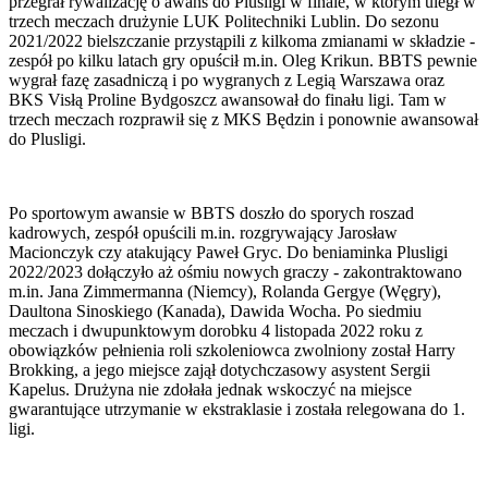
przegrał rywalizację o awans do Plusligi w finale, w którym uległ w
trzech meczach drużynie LUK Politechniki Lublin. Do sezonu
2021/2022 bielszczanie przystąpili z kilkoma zmianami w składzie -
zespół po kilku latach gry opuścił m.in. Oleg Krikun. BBTS pewnie
wygrał fazę zasadniczą i po wygranych z Legią Warszawa oraz
BKS Visłą Proline Bydgoszcz awansował do finału ligi. Tam w
trzech meczach rozprawił się z MKS Będzin i ponownie awansował
do Plusligi.
Po sportowym awansie w BBTS doszło do sporych roszad
kadrowych, zespół opuścili m.in. rozgrywający Jarosław
Macionczyk czy atakujący Paweł Gryc. Do beniaminka Plusligi
2022/2023 dołączyło aż ośmiu nowych graczy - zakontraktowano
m.in. Jana Zimmermanna (Niemcy), Rolanda Gergye (Węgry),
Daultona Sinoskiego (Kanada), Dawida Wocha. Po siedmiu
meczach i dwupunktowym dorobku 4 listopada 2022 roku z
obowiązków pełnienia roli szkoleniowca zwolniony został Harry
Brokking, a jego miejsce zajął dotychczasowy asystent Sergii
Kapelus. Drużyna nie zdołała jednak wskoczyć na miejsce
gwarantujące utrzymanie w ekstraklasie i została relegowana do 1.
ligi.