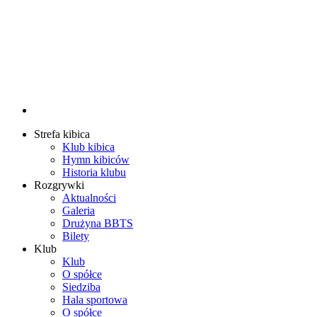
Strefa kibica
Klub kibica
Hymn kibiców
Historia klubu
Rozgrywki
Aktualności
Galeria
Drużyna BBTS
Bilety
Klub
Klub
O spółce
Siedziba
Hala sportowa
O spółce