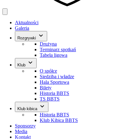
Aktualności
Galeria
keyboard_arrow_down
Rozgrywki
Drużyna
Terminarz spotkań
Tabela ligowa
keyboard_arrow_down
Klub
O spółce
Siedziba i władze
Hala Sportowa
Bilety
Historia BBTS
TS BBTS
keyboard_arrow_down
Klub kibica
Historia BBTS
Klub Kibica BBTS
Sponsorzy
Media
Kontakt