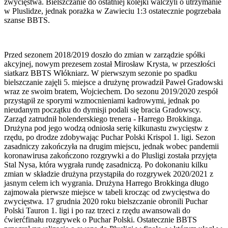
zwycięstwa. Bielszczanie do ostatniej kolejki walczyli o utrzymanie
w Pluslidze, jednak porażka w Zawieciu 1:3 ostatecznie pogrzebała
szanse BBTS.
Przed sezonem 2018/2019 doszło do zmian w zarządzie spółki
akcyjnej, nowym prezesem został Mirosław Krysta, w przeszłości
siatkarz BBTS Włókniarz. W pierwszym sezonie po spadku
bielszczanie zajęli 5. miejsce a drużynę prowadził Paweł Gradowski
wraz ze swoim bratem, Wojciechem. Do sezonu 2019/2020 zespół
przystąpił ze sporymi wzmocnieniami kadrowymi, jednak po
nieudanym początku do dymisji podali się bracia Gradowscy.
Zarząd zatrudnił holenderskiego trenera - Harrego Brokkinga.
Drużyna pod jego wodzą odniosła serię kilkunastu zwycięstw z
rzędu, po drodze zdobywając Puchar Polski Krispol 1. ligi. Sezon
zasadniczy zakończyła na drugim miejscu, jednak wobec pandemii
koronawirusa zakończono rozgrywki a do Plusligi została przyjęta
Stal Nysa, która wygrała rundę zasadniczą. Po dokonaniu kilku
zmian w składzie drużyna przystąpiła do rozgrywek 2020/2021 z
jasnym celem ich wygrania. Drużyna Harrego Brokkinga długo
zajmowała pierwsze miejsce w tabeli krocząc od zwycięstwa do
zwycięstwa. 17 grudnia 2020 roku bielszczanie obronili Puchar
Polski Tauron 1. ligi i po raz trzeci z rzędu awansowali do
ćwierćfinału rozgrywek o Puchar Polski. Ostatecznie BBTS