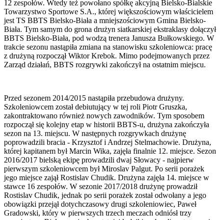
12 zespołów. Wtedy też powołano spółkę akcyjną Bielsko-Bialskie
Towarzystwo Sportowe S.A., której większościowym właścicielem
jest TS BBTS Bielsko-Biała a mniejszościowym Gmina Bielsko-
Biała. Tym samym do grona drużyn siatkarskiej ekstraklasy dołączył
BBTS Bielsko-Biała, pod wodzą trenera Janusza Bułkowskiego. W
trakcie sezonu nastąpiła zmiana na stanowisku szkoleniowca: pracę
z drużyną rozpoczął Wiktor Krebok. Mimo podejmowanych przez
Zarząd działań, BBTS rozgrywki zakończył na ostatnim miejscu.
Przed sezonem 2014/2015 nastąpiła przebudowa drużyny.
Szkoleniowcem został debiutujący w tej roli Piotr Gruszka,
zakontraktowano również nowych zawodników. Tym sposobem
rozpoczął się kolejny etap w historii BBTS-u, drużyna zakończyła
sezon na 13. miejscu. W następnych rozgrywkach drużynę
poprowadzili bracia - Krzysztof i Andrzej Stelmachowie. Drużyna,
której kapitanem był Marcin Wika, zajęła finalnie 12. miejsce. Sezon
2016/2017 bielską ekipę prowadzili dwaj Słowacy - najpierw
pierwszym szkoleniowcem był Miroslav Palgut. Po serii porażek
jego miejsce zajął Rostislav Chudik. Drużyna zajęła 14. miejsce w
stawce 16 zespołów. W sezonie 2017/2018 drużynę prowadził
Rostislav Chudik, jednak po serii porażek został odwołany a jego
obowiązki przejął dotychczasowy drugi szkoleniowiec, Paweł
Gradowski, który w pierwszych trzech meczach odniósł trzy