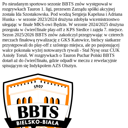
Po nieudanym sportowo sezonie BBTS znów występował w
rozgrywkach Tauron 1. ligi, prezesem Zarządu spółki akcyjnej
została Ida Szostakowska. Pod wodzą Sergieja Kapelusa i Adriana
Hunka - w sezonie 2023/2024 drużyna zdobyła wicemistrzostwo
ulegając w finale MKS-owi Będzin. W sezonie 2024/2025 drużyna
przegrała w ćwierćfinale play-off z KPS Siedlce i zajęła 7. miejsce.
Sezon 2025/2026 BBTS znów zakończył przegrywając w czterech
meczach finałową rywalizację z GKS Katowice, bielscy siatkarze
przystępowali do play-off z szóstego miejsca, ale po pasjonującej
walce pokonała wyżej notowanych rywali - Stal Nysę oraz CUK
Anioły Toruń. W rozgrywkach o Tauron Puchar Polski BBTS
dotarł aż do ćwierćfinału, gdzie odpadł w meczu z rewelacyjnie
spisującym się Indykpolem AZS Olsztyn.