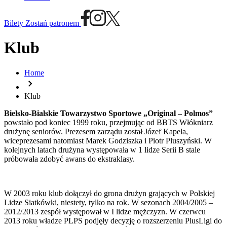
Bilety
Zostań patronem
Klub
Home
chevron_right
Klub
Bielsko-Bialskie Towarzystwo Sportowe „Original – Polmos”
powstało pod koniec 1999 roku, przejmując od BBTS Włókniarz
drużynę seniorów. Prezesem zarządu został Józef Kapela,
wiceprezesami natomiast Marek Godziszka i Piotr Pluszyński. W
kolejnych latach drużyna występowała w 1 lidze Serii B stale
próbowała zdobyć awans do ekstraklasy.
W 2003 roku klub dołączył do grona drużyn grających w Polskiej
Lidze Siatkówki, niestety, tylko na rok. W sezonach 2004/2005 –
2012/2013 zespół występował w I lidze mężczyzn. W czerwcu
2013 roku władze PLPS podjęły decyzję o rozszerzeniu PlusLigi do