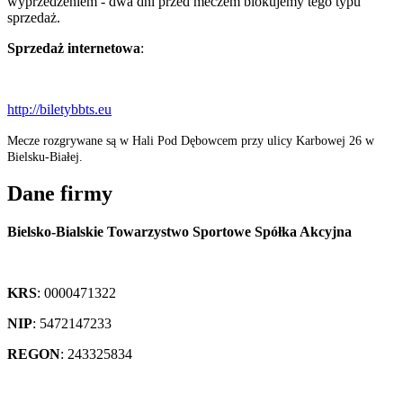
wyprzedzeniem - dwa dni przed meczem blokujemy tego typu
sprzedaż.
Sprzedaż internetowa
:
http://biletybbts.eu
Mecze rozgrywane są w Hali Pod Dębowcem przy ulicy Karbowej 26 w
Bielsku-Białej.
Dane firmy
Bielsko-Bialskie Towarzystwo Sportowe Spółka Akcyjna
KRS
: 0000471322
NIP
: 5472147233
REGON
: 243325834