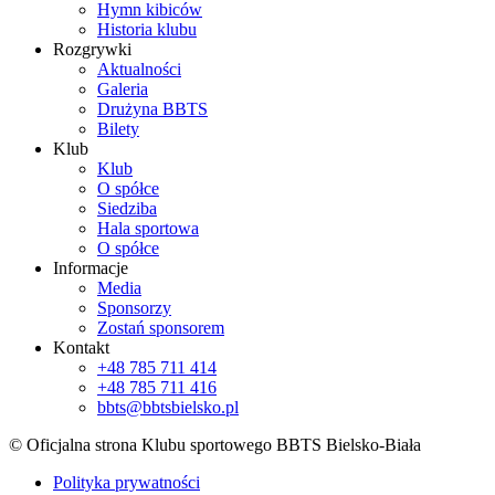
Hymn kibiców
Historia klubu
Rozgrywki
Aktualności
Galeria
Drużyna BBTS
Bilety
Klub
Klub
O spółce
Siedziba
Hala sportowa
O spółce
Informacje
Media
Sponsorzy
Zostań sponsorem
Kontakt
+48 785 711 414
+48 785 711 416
bbts@bbtsbielsko.pl
© Oficjalna strona Klubu sportowego BBTS Bielsko-Biała
Polityka prywatności