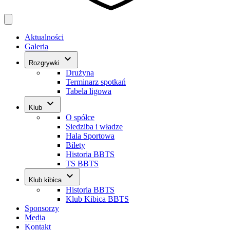
Aktualności
Galeria
keyboard_arrow_down
Rozgrywki
Drużyna
Terminarz spotkań
Tabela ligowa
keyboard_arrow_down
Klub
O spółce
Siedziba i władze
Hala Sportowa
Bilety
Historia BBTS
TS BBTS
keyboard_arrow_down
Klub kibica
Historia BBTS
Klub Kibica BBTS
Sponsorzy
Media
Kontakt