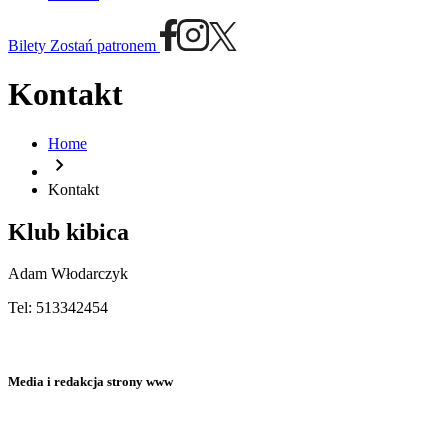
Bilety
Zostań patronem
Kontakt
Home
chevron_right
Kontakt
Klub kibica
Adam Włodarczyk
Tel: 513342454
Media i redakcja strony www