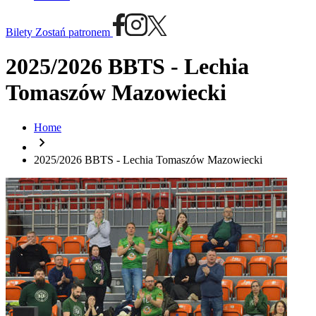
Bilety
Zostań patronem
2025/2026 BBTS - Lechia
Tomaszów Mazowiecki
Home
chevron_right
2025/2026 BBTS - Lechia Tomaszów Mazowiecki