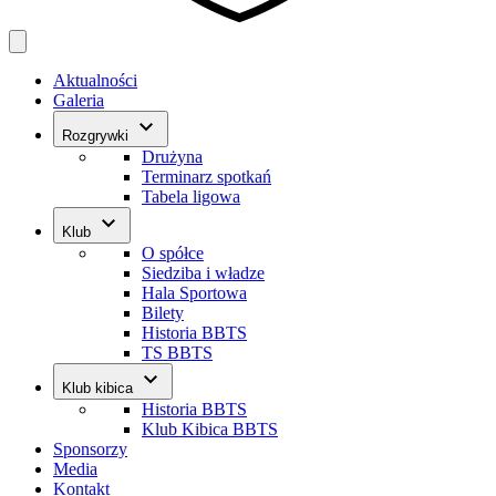
Aktualności
Galeria
keyboard_arrow_down
Rozgrywki
Drużyna
Terminarz spotkań
Tabela ligowa
keyboard_arrow_down
Klub
O spółce
Siedziba i władze
Hala Sportowa
Bilety
Historia BBTS
TS BBTS
keyboard_arrow_down
Klub kibica
Historia BBTS
Klub Kibica BBTS
Sponsorzy
Media
Kontakt