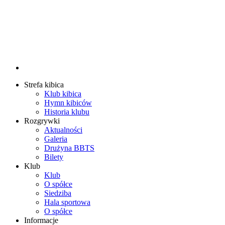
Strefa kibica
Klub kibica
Hymn kibiców
Historia klubu
Rozgrywki
Aktualności
Galeria
Drużyna BBTS
Bilety
Klub
Klub
O spółce
Siedziba
Hala sportowa
O spółce
Informacje