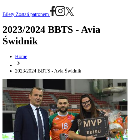
Bilety
Zostań patronem
2023/2024 BBTS - Avia
Świdnik
Home
chevron_right
2023/2024 BBTS - Avia Świdnik