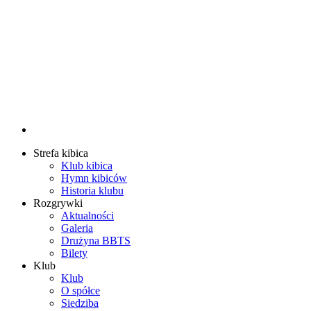
Strefa kibica
Klub kibica
Hymn kibiców
Historia klubu
Rozgrywki
Aktualności
Galeria
Drużyna BBTS
Bilety
Klub
Klub
O spółce
Siedziba