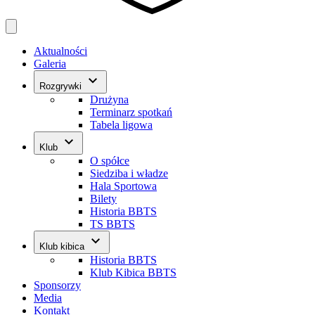
Aktualności
Galeria
keyboard_arrow_down
Rozgrywki
Drużyna
Terminarz spotkań
Tabela ligowa
keyboard_arrow_down
Klub
O spółce
Siedziba i władze
Hala Sportowa
Bilety
Historia BBTS
TS BBTS
keyboard_arrow_down
Klub kibica
Historia BBTS
Klub Kibica BBTS
Sponsorzy
Media
Kontakt