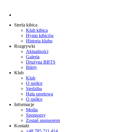
Strefa kibica
Klub kibica
Hymn kibiców
Historia klubu
Rozgrywki
Aktualności
Galeria
Drużyna BBTS
Bilety
Klub
Klub
O spółce
Siedziba
Hala sportowa
O spółce
Informacje
Media
Sponsorzy
Zostań sponsorem
Kontakt
+48 785 711 414