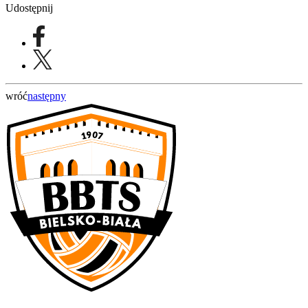
Udostępnij
wróć
następny