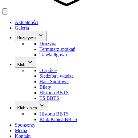
Aktualności
Galeria
keyboard_arrow_down
Rozgrywki
Drużyna
Terminarz spotkań
Tabela ligowa
keyboard_arrow_down
Klub
O spółce
Siedziba i władze
Hala Sportowa
Bilety
Historia BBTS
TS BBTS
keyboard_arrow_down
Klub kibica
Historia BBTS
Klub Kibica BBTS
Sponsorzy
Media
Kontakt