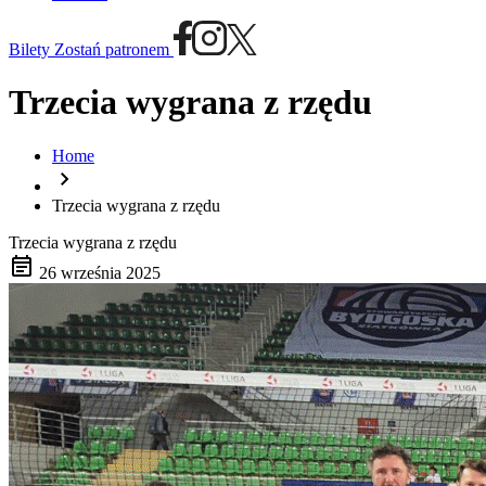
Bilety
Zostań patronem
Trzecia wygrana z rzędu
Home
chevron_right
Trzecia wygrana z rzędu
Trzecia wygrana z rzędu
event_note
26 września 2025